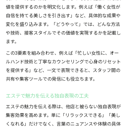
値を提供するのかを明文化します。例えば「働く女性が
『何を』伝えるエステの強み表現の実例
自信を持てる美しさを引き出す」など、具体的な成果や
『どうやって』実現する独自サービス紹介
変化を盛り込みます。「どうやって」では、どんな方法
３要素を組み合わせたエステ事例の解説
や技術、接客スタイルでその価値を実現するかを記載し
現場で活かせるエステのコンセプト構築例
ます。
集客につながるエステの言葉選び実践術
この3要素を組み合わせ、例えば「忙しい女性に、オー
エステ集客に効く言葉の選び方と工夫
ルハンド技術と丁寧なカウンセリングで心身のリセット
響くエステコンセプトを作る表現のコツ
を提供する」など、一文で表現できると、スタッフ間の
店舗の魅力を最大化するエステの伝え方
共有や集客ツールでの発信にも役立ちます。
エステ現場で使える具体的なフレーズ例
リブランディング時のエステ言葉整理術
エステで魅力を伝える独自表現の工夫
エステの魅力を伝える際は、他店と被らない独自表現が
集客効果を高めます。単に「リラックスできる」「美し
くなれる」だけでなく、言葉のニュアンスや体験の具体