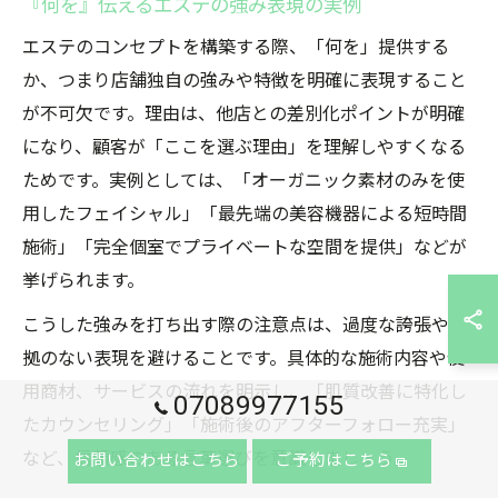
『何を』伝えるエステの強み表現の実例
エステのコンセプトを構築する際、「何を」提供する
か、つまり店舗独自の強みや特徴を明確に表現すること
が不可欠です。理由は、他店との差別化ポイントが明確
になり、顧客が「ここを選ぶ理由」を理解しやすくなる
ためです。実例としては、「オーガニック素材のみを使
用したフェイシャル」「最先端の美容機器による短時間
施術」「完全個室でプライベートな空間を提供」などが
挙げられます。
こうした強みを打ち出す際の注意点は、過度な誇張や根
拠のない表現を避けることです。具体的な施術内容や使
用商材、サービスの流れを明示し、「肌質改善に特化し
07089977155
たカウンセリング」「施術後のアフターフォロー充実」
など、信頼感のある言葉選びを意識しましょう。
お問い合わせはこちら
ご予約はこちら