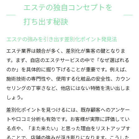
エステの独自コンセプトを
法
顧客を惹きつけるエステの差別化アイデア
打ち出す秘訣
エステで実現する独自体験の作り方
エステの強みを引き出す差別化ポイント発見法
ターゲット別エステ差別化アプローチ実例
価値を伝えるエステのキャッチフレーズ活
エステ業界は競合が多く、差別化が集客の鍵となりま
用術
す。まず、自店のエステサービスの中で「なぜ選ばれる
のか」を具体的に掘り下げることが重要です。例えば、
エステのブランディングに効く差別化要素
施術技術の専門性や、使用する化粧品の安全性、カウン
とは
セリングの丁寧さなど、他店にはない特徴を洗い出しま
集客力を高めるエステの表現・導線の工夫
しょう。
テーマとコンセプトの違いを整理するコツ
差別化ポイントを見つけるには、既存顧客へのアンケー
エステのテーマとコンセプトを正しく理解
トや口コミ分析も有効です。お客様が実際に評価してい
する
る点や、「また来たい」と思った理由をリストアップす
実例で学ぶエステのテーマ・コンセプト比
ることで、店舗の強みが浮き彫りになります。こうした