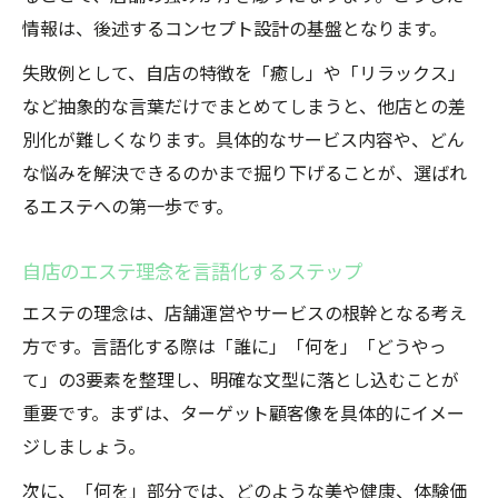
較法
情報は、後述するコンセプト設計の基盤となります。
エステ現場で役立つ使い分けポイント解説
失敗例として、自店の特徴を「癒し」や「リラックス」
混同しやすい表現を整理する具体的な手順
など抽象的な言葉だけでまとめてしまうと、他店との差
明確なエステコンセプトが集客力を上げる
別化が難しくなります。具体的なサービス内容や、どん
理由
な悩みを解決できるのかまで掘り下げることが、選ばれ
ターゲットに届くエステ表現の活用法
るエステへの第一歩です。
エステのターゲット設定で伝わる表現選び
来店シーンを想起させるエステの言葉づか
自店のエステ理念を言語化するステップ
い
エステの理念は、店舗運営やサービスの根幹となる考え
エステの魅力を引き出す表現パターンとは
方です。言語化する際は「誰に」「何を」「どうやっ
実務で役立つエステの表現例を紹介
て」の3要素を整理し、明確な文型に落とし込むことが
エステコンセプトを伝えるキャッチの工夫
重要です。まずは、ターゲット顧客像を具体的にイメー
ジしましょう。
３要素を意識したエステの事例紹介
エステの『誰に』を明確化する文型例
次に、「何を」部分では、どのような美や健康、体験価