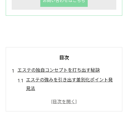
お問い合わせはこちら
目次
エステの独自コンセプトを打ち出す秘訣
エステの強みを引き出す差別化ポイント発
見法
自店のエステ理念を言語化するステップ
エステで魅力を伝える独自表現の工夫
競合と差がつくエステの価値提案の考え方
エステの独自性を高めるコンセプト設計手