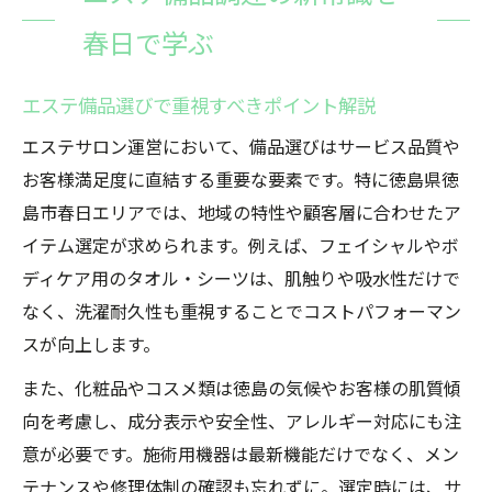
エステ備品管理の基本と春日での実践法
春日で学ぶ
徳島市春日で備品管理を楽にするアイデア
エステサロンの効率的な備品チェック方法
エステ備品選びで重視すべきポイント解説
サロン運営者必見の備品保管ポイント
エステサロン運営において、備品選びはサービス品質や
エステ備品管理のトラブル防止テクニック
お客様満足度に直結する重要な要素です。特に徳島県徳
効率的なエステ廃棄方法を知りたい方へ
島市春日エリアでは、地域の特性や顧客層に合わせたア
エステ備品の安全な廃棄手順と注意点
イテム選定が求められます。例えば、フェイシャルやボ
徳島市で実践できる環境配慮の廃棄法
ディケア用のタオル・シーツは、肌触りや吸水性だけで
春日のエステ廃棄ルールを分かりやすく解
なく、洗濯耐久性も重視することでコストパフォーマン
説
スが向上します。
エステサロン向け廃棄サービスの選び方
また、化粧品やコスメ類は徳島の気候やお客様の肌質傾
備品廃棄時に役立つトラブル回避術
向を考慮し、成分表示や安全性、アレルギー対応にも注
春日エリアで実践できる備品管理術
意が必要です。施術用機器は最新機能だけでなく、メン
エステのための春日式備品管理法紹介
テナンスや修理体制の確認も忘れずに。選定時には、サ