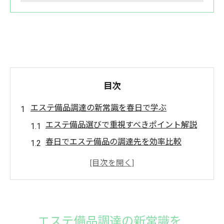
目次
エステ備品調達の新常識を春日で学ぶ
エステ備品選びで重視すべきポイント解説
春日でエステ備品の調達先を効率比較
エステサロン運営に最適な備品管理術
徳島市で揃う注目のエステ備品とは
エステ備品調達をスムーズに行うコツ
徳島市春日におけるエステ備品管理の極意
エステ備品調達の新常識を