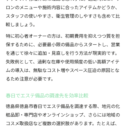
ロンのメニューや施術内容に合ったアイテムかどうか、
春日エリアで備品を賢く整えるポイント
スタッフの使いやすさ、衛生管理のしやすさも含めて比
エステ運営効率化を支える管理のコツ
較しましょう。
地域密着型エステ備品管理のメリット
特に初心者オーナーの方は、初期費用を抑えつつ質を担
エステ備品の在庫管理で失敗しない方法
保するために、必要最小限の備品からスタートし、営業
エステ経営で備品選びに迷わない方法
を通じて徐々に追加・見直しを行う方法が現実的です。
エステ備品選定の基準と選び方ガイド
失敗例として、過剰な在庫や使用頻度の低い高額アイテ
春日でエステ備品購入時に比較すべき点
ムの導入は、無駄なコスト増やスペース圧迫の原因とな
サロン運営に最適な備品の見極め術
るため注意が必要です。
エステ経営を支える備品コストの抑え方
春日でエステ備品の調達先を効率比較
備品選びで重視すべき安全性と品質
安心エステ環境を支える備品運用法
徳島県徳島市春日でエステ備品を調達する際、地元の化
粧品卸・専門店やオンラインショップ、さらには地域の
エステサロンで安全性を高める備品活用術
コスメ取扱店など複数の選択肢があります。たとえば、
徳島市春日で求められる衛生的な運用方法