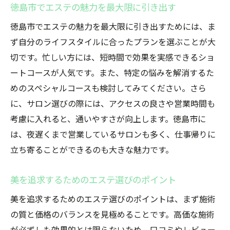
徳島市でエステの魅力を最大限に引き出す
徳島市でエステの魅力を最大限に引き出すためには、ま
ず自分のライフスタイルに合ったプランを選ぶことが大
切です。忙しい方には、短時間で効果を実感できるショ
ートコースが人気です。また、特定の悩みを解消するた
めのスペシャルコースも検討してみてください。さら
に、サロン選びの際には、アクセスの良さや営業時間も
考慮に入れると、通いやすさが向上します。徳島市に
は、夜遅くまで営業しているサロンも多く、仕事帰りに
立ち寄ることができるのも大きな魅力です。
美を追求するためのエステ選びのポイント
美を追求するためのエステ選びのポイントは、まず施術
の質と価格のバランスを見極めることです。高価な施術