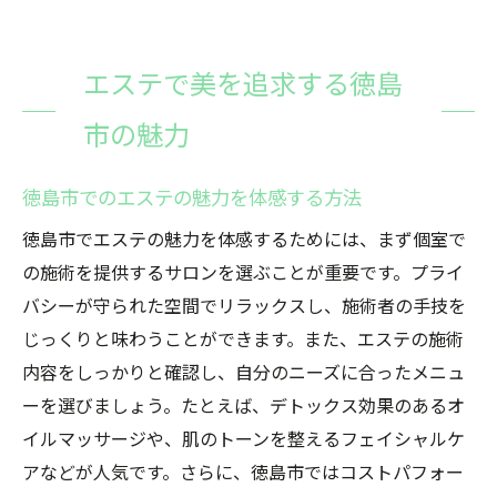
エステで美を追求する徳島
市の魅力
徳島市でのエステの魅力を体感する方法
徳島市でエステの魅力を体感するためには、まず個室で
の施術を提供するサロンを選ぶことが重要です。プライ
バシーが守られた空間でリラックスし、施術者の手技を
じっくりと味わうことができます。また、エステの施術
内容をしっかりと確認し、自分のニーズに合ったメニュ
ーを選びましょう。たとえば、デトックス効果のあるオ
イルマッサージや、肌のトーンを整えるフェイシャルケ
アなどが人気です。さらに、徳島市ではコストパフォー