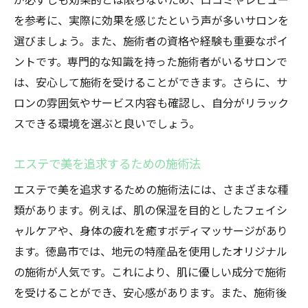
が必ずしも効果的とは限らないため、口コミやレビュー
を参考に、実際に効果を感じたという声が多いサロンを
選びましょう。また、施術者の資格や経験も重要なポイ
ントです。専門的な知識を持った施術者がいるサロンで
は、安心して施術を受けることができます。さらに、サ
ロンの雰囲気やサービス内容も確認し、自分がリラック
スできる環境を選ぶと良いでしょう。
エステで美を追求するための施術法
エステで美を追求するための施術法には、さまざまな種
類があります。例えば、肌の保湿を目的としたフェイシ
ャルケアや、身体の疲れを癒すボディマッサージがあり
ます。徳島市では、地元の特産品を使用したオリジナル
の施術が人気です。これにより、肌に優しい成分で施術
を受けることができ、安心感があります。また、施術後