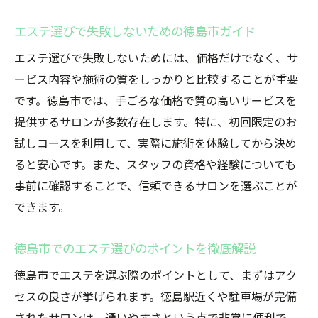
エステ選びで失敗しないための徳島市ガイド
エステ選びで失敗しないためには、価格だけでなく、サ
ービス内容や施術の質をしっかりと比較することが重要
です。徳島市では、手ごろな価格で質の高いサービスを
提供するサロンが多数存在します。特に、初回限定のお
試しコースを利用して、実際に施術を体験してから決め
ると安心です。また、スタッフの資格や経験についても
事前に確認することで、信頼できるサロンを選ぶことが
できます。
徳島市でのエステ選びのポイントを徹底解説
徳島市でエステを選ぶ際のポイントとして、まずはアク
セスの良さが挙げられます。徳島駅近くや駐車場が完備