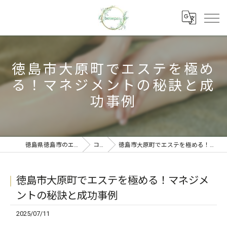
徳島市大原町でエステを極め
る！マネジメントの秘訣と成
功事例
徳島県徳島市のエステならbellepas
コラム
徳島市大原町でエステを極める！マネジメントの秘訣と成功事例
徳島市大原町でエステを極める！マネジメ
ントの秘訣と成功事例
2025/07/11