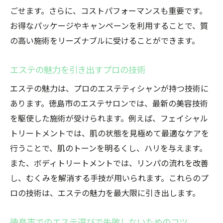
エステで美を追求する徳島市の魅力
ごせます。さらに、コストパフォーマンスも重要です。
徳島市でのエステの魅力を体感する方法
お得なパッケージやキャンペーンを利用することで、質
エステを通じた美の追求を徳島市で
の高い施術をリーズナブルに受けることができます。
徳島市でエステの魅力を最大限に引き出す
美を追求するためのエステ選びのポイント
エステの魅力を引き出すプロの技術
エステで美を追求するための施術法
エステの魅力は、プロのエステティシャンが持つ技術に
徳島市でのエステ体験で美を手に入れる
あります。徳島市のエステサロンでは、最新の美容技術
を駆使した施術が受けられます。例えば、フェイシャル
徳島市で理想のエステを見つけるコツ
トリートメントでは、肌の状態を見極めて最適なケアを
理想のエステサロンを徳島市で見つける方
行うことで、肌のトーンを明るくし、ハリを与えます。
法
また、ボディトリートメントでは、リンパの流れを改善
エステ選びで失敗しないための徳島市ガイ
し、むくみを解消する手技が用いられます。これらのプ
ド
ロの技術は、エステの魅力を最大限に引き出します。
徳島市でのエステ選びのポイントを徹底解
説
徳島市でのエステ選びで失敗しないためのコツ