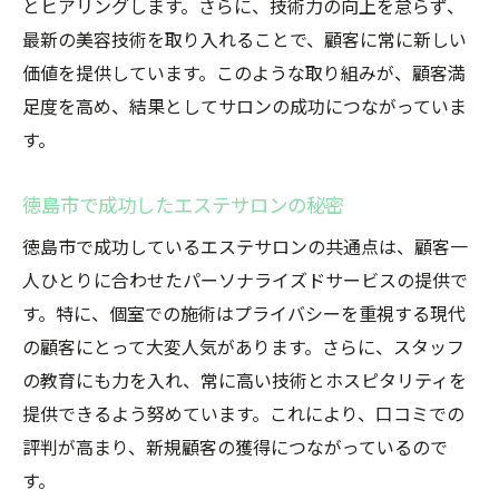
とヒアリングします。さらに、技術力の向上を怠らず、
最新の美容技術を取り入れることで、顧客に常に新しい
価値を提供しています。このような取り組みが、顧客満
足度を高め、結果としてサロンの成功につながっていま
す。
徳島市で成功したエステサロンの秘密
徳島市で成功しているエステサロンの共通点は、顧客一
人ひとりに合わせたパーソナライズドサービスの提供で
す。特に、個室での施術はプライバシーを重視する現代
の顧客にとって大変人気があります。さらに、スタッフ
の教育にも力を入れ、常に高い技術とホスピタリティを
提供できるよう努めています。これにより、口コミでの
評判が高まり、新規顧客の獲得につながっているので
す。