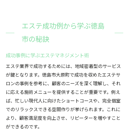
説
エステ成功事例に学ぶ徳島市の強み
プロが伝授する徳島市でのエステ成功のコ
エステ成功例から学ぶ徳島
ツ
市の秘訣
徳島市のエステ成功事例が示すポイント
エステプロが語る徳島市での成功法則
成功事例に学ぶエステマネジメント術
エステ業界で成功するためには、地域密着型のサービス
が鍵となります。徳島市大原町で成功を収めたエステサ
ロンの事例を参考に、顧客のニーズを深く理解し、それ
に応える施術メニューを提供することが重要です。例え
ば、忙しい現代人に向けたショートコースや、完全個室
でのリラックスできる空間作りが挙げられます。これに
より、顧客満足度を向上させ、リピーターを増やすこと
ができるのです。