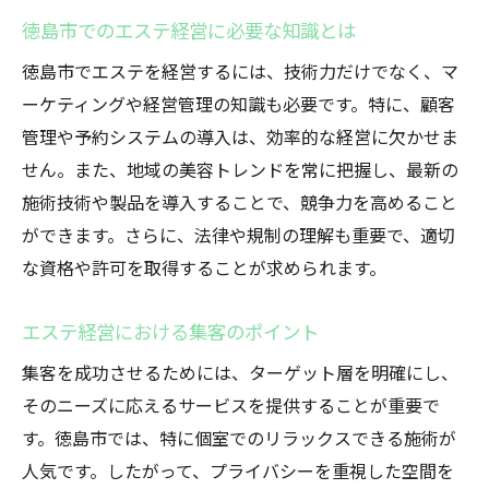
徳島市でのエステ経営に必要な知識とは
徳島市でエステを経営するには、技術力だけでなく、マ
ーケティングや経営管理の知識も必要です。特に、顧客
管理や予約システムの導入は、効率的な経営に欠かせま
せん。また、地域の美容トレンドを常に把握し、最新の
施術技術や製品を導入することで、競争力を高めること
ができます。さらに、法律や規制の理解も重要で、適切
な資格や許可を取得することが求められます。
エステ経営における集客のポイント
集客を成功させるためには、ターゲット層を明確にし、
そのニーズに応えるサービスを提供することが重要で
す。徳島市では、特に個室でのリラックスできる施術が
人気です。したがって、プライバシーを重視した空間を