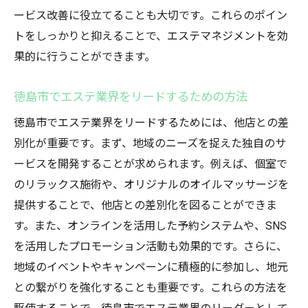
ービス改善に役立てることも大切です。これらのポイン
トをしっかりと抑えることで、エステマネジメントを効
果的に行うことができます。
徳島市でエステ業界をリードするための方法
徳島市でエステ業界をリードするためには、他店との差
別化が重要です。まず、地域のニーズを捉えた独自のサ
ービスを開発することが求められます。例えば、個室で
のリラックス施術や、オリジナルのオイルマッサージを
提供することで、他店との差別化を図ることができま
す。また、オンラインを活用した予約システムや、SNS
を活用したプロモーション活動も効果的です。さらに、
地域のイベントやキャンペーンに積極的に参加し、地元
との繋がりを強化することも重要です。これらの方法を