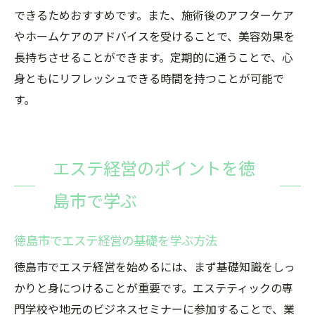
できるためおすすめです。また、施術後のアフターケア
やホームケアのアドバイスを受けることで、美容効果を
長持ちさせることができます。定期的に通うことで、心
身ともにリフレッシュできる時間を持つことが可能で
す。
エステ経営のポイントを徳
島市で学ぶ
徳島市でエステ経営の基礎を学ぶ方法
徳島市でエステ経営を始めるには、まず基礎知識をしっ
かりと身につけることが重要です。エステティックの専
門学校や地元のビジネスセミナーに参加することで、業