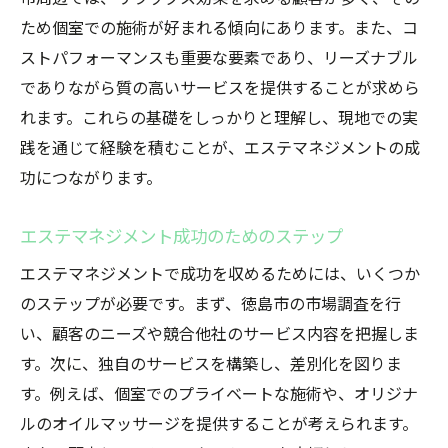
ため個室での施術が好まれる傾向にあります。また、コ
ストパフォーマンスも重要な要素であり、リーズナブル
でありながら質の高いサービスを提供することが求めら
れます。これらの基礎をしっかりと理解し、現地での実
践を通じて経験を積むことが、エステマネジメントの成
功につながります。
エステマネジメント成功のためのステップ
エステマネジメントで成功を収めるためには、いくつか
のステップが必要です。まず、徳島市の市場調査を行
い、顧客のニーズや競合他社のサービス内容を把握しま
す。次に、独自のサービスを構築し、差別化を図りま
す。例えば、個室でのプライベートな施術や、オリジナ
ルのオイルマッサージを提供することが考えられます。