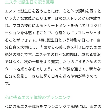
エステで感じる癒しのひとときとは
エステで誕生日を祝う意義
誕生日にリフレッシュを叶えるエステの魅
エステで誕生日を祝うことには、心と体の調和を促すと
力
いう大きな意義があります。日常のストレスから解放さ
最高の体験を提供するエステの選び方
れ、プロの技術によるトリートメントを通じてリラクゼ
ーションを体感することで、心身ともにリフレッシュす
エステで得られる心の癒しの効果
ることができます。特に誕生日という特別な日には、自
誕生日に贈るエステの極上体験
分自身を大切にし、内面からの美しさを引き出すための
エステで心も体もリフレッシュする方法
絶好の機会です。エステでの特別な時間は、単なる贅沢
ではなく、次の一年をより充実したものにするためのス
タート地点となるでしょう。この体験を通じて、新たな
自分を発見し、さらに輝く日々を送る準備が整うので
す。
心に残るエステ体験のプランニング
心に残るエステ体験をプランニングする際には、事前の