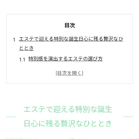
目次
エステで迎える特別な誕生日心に残る贅沢なひ
ととき
特別感を演出するエステの選び方
誕生日限定のエステメニューの魅力
エステで過ごす非日常の贅沢な時間
記念日を彩るエステサロンの演出
エステで誕生日を祝う意義
エステで迎える特別な誕生
心に残るエステ体験のプランニング
誕生日を彩るエステ体験心と体をリフレッシュ
日心に残る贅沢なひととき
リフレッシュできるエステメニューの選び