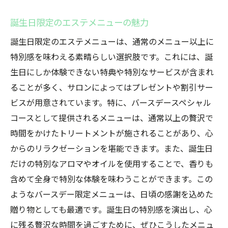
誕生日に自分を癒すエステの楽しみ方
誕生日限定のエステメニューの魅力
忙しさから解放されるエステ体験
誕生日限定のエステメニューは、通常のメニュー以上に
時間を忘れて没頭できるエステの魅力
特別感を味わえる素晴らしい選択肢です。これには、誕
エステで叶える心身のリセット特別な誕生日の
生日にしか体験できない特典や特別なサービスが含まれ
過ごし方
ることが多く、サロンによってはプレゼントや割引サー
心と体をリセットするエステの魔法
ビスが用意されています。特に、バースデースペシャル
誕生日に心身を一新するエステ体験
コースとして提供されるメニューは、通常以上の贅沢で
エステで感じる心身の再生効果
時間をかけたトリートメントが施されることがあり、心
誕生日に自分を見つめ直すエステの価値
からのリラクゼーションを堪能できます。また、誕生日
だけの特別なアロマやオイルを使用することで、香りも
リセットを叶えるエステの選び方
含めて全身で特別な体験を味わうことができます。この
エステで誕生日を再スタートのきっかけに
ようなバースデー限定メニューは、日頃の感謝を込めた
プロの施術で感じる至福の時間エステでの特別
贈り物としても最適です。誕生日の特別感を演出し、心
な誕生日
に残る贅沢な時間を過ごすために、ぜひこうしたメニュ