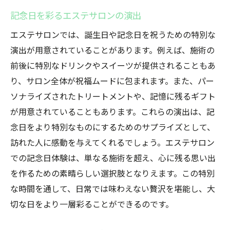
誕生日に贈る究極のエステリトリート
記念日を彩るエステサロンの演出
心から美しさを引き出すエステで過ごす特別な
エステサロンでは、誕生日や記念日を祝うための特別な
バースデー
演出が用意されていることがあります。例えば、施術の
エステで内側から輝く美しさを引き出す方
前後に特別なドリンクやスイーツが提供されることもあ
法
り、サロン全体が祝福ムードに包まれます。また、パー
ソナライズされたトリートメントや、記憶に残るギフト
誕生日に美しさを再発見するエステの効果
が用意されていることもあります。これらの演出は、記
エステで得られる心の美しさの秘密
念日をより特別なものにするためのサプライズとして、
プロによる美しさを引き出すエステ体験
訪れた人に感動を与えてくれるでしょう。エステサロン
エステで誕生日に新たな自分を見つける
での記念日体験は、単なる施術を超え、心に残る思い出
心から美しくなるためのエステのアプロー
を作るための素晴らしい選択肢となりえます。この特別
チ
な時間を通して、日常では味わえない贅沢を堪能し、大
エステで感じる癒しとリフレッシュ誕生日に贈
切な日をより一層彩ることができるのです。
る最高の体験