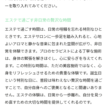
プロの技術が生み出す至福のひととき
ーを取り入れてみてください。
エステでの特別感を引き立てるプロの施術
誕生日にふさわしい贅沢なエステ体験
エステで過ごす非日常の贅沢な時間
プロの手による極上の癒しを誕生日に
エステで過ごす時間は、日常の喧騒を忘れる特別なひと
エステで体感する至福の時間の魅力
ときです。エステサロンに一歩足を踏み入れると、心地
誕生日を特別にするプロフェッショナルな
よいアロマと静かな音楽に包まれた空間が広がり、非日
施術
常を体験できます。プロのセラピストによる丁寧な施術
は、身体の緊張を解きほぐし、心に安らぎを与えてくれ
自分へのご褒美エステで祝う心と体の誕生日リ
ます。この特別な時間は、ただの美容施術ではなく、心
トリート
身をリフレッシュさせるための貴重な体験です。誕生日
誕生日にふさわしいエステのご褒美プラン
という特別な日に、普段は味わえない贅沢な時間を過ご
エステでの贅沢なリトリートの過ごし方
すことで、自分自身へのご褒美となること間違いありま
心と体を癒すご褒美エステの選び方
せん。エステの体験は、日常から一歩離れ、自分を見つ
自分自身を甘やかすエステの魅力
め直すための大切な時間を提供してくれるのです。
エステで感じる特別な自分時間