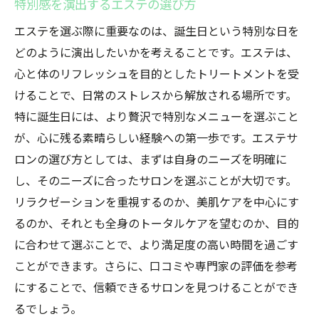
特別感を演出するエステの選び方
方
エステで得られる心身のリセット効果
エステを選ぶ際に重要なのは、誕生日という特別な日を
どのように演出したいかを考えることです。エステは、
誕生日におすすめのリラクゼーションエス
心と体のリフレッシュを目的としたトリートメントを受
テ
けることで、日常のストレスから解放される場所です。
プロの手による極上のリフレッシュ体験
特に誕生日には、より贅沢で特別なメニューを選ぶこと
エステで心も体もリフレッシュする秘訣
が、心に残る素晴らしい経験への第一歩です。エステサ
誕生日を忘れられない日として演出するエ
ロンの選び方としては、まずは自身のニーズを明確に
ステ
し、そのニーズに合ったサロンを選ぶことが大切です。
忙しさを忘れるエステでの誕生日至福の自分時
リラクゼーションを重視するのか、美肌ケアを中心にす
間
るのか、それとも全身のトータルケアを望むのか、目的
エステで感じる時間の贅沢さ
に合わせて選ぶことで、より満足度の高い時間を過ごす
日常を忘れるためのエステの進め方
ことができます。さらに、口コミや専門家の評価を参考
にすることで、信頼できるサロンを見つけることができ
至福の時間を提供するエステプランの選び
るでしょう。
方