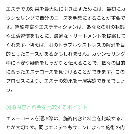
施術後のアフターケアの重要性
エステでの効果を最大限に引き出すためには、最初にカ
肌の健康を保つためのエステ活用法
ウンセリングで自分のニーズを明確にすることが重要で
エステでの肌質診断と改善方法
す。経験豊富なエステティシャンは、あなたの肌の状態
や生活習慣をもとに、最適なトリートメントを提案して
エステを通じて心と体のハーモニーを実現
くれます。例えば、肌のトラブルやストレスの解消を目
心と体のバランスを保つエステの役割
的としたコースがあるかもしれません。カウンセリング
施術を通じたメンタルケアの実践
中に不安や疑問をしっかりと伝えることで、個々の目的
エステでの身体の調和を感じる方法
に合ったエステコースを見つけることができます。この
ストレスと疲れをとるエステメニュー
プロセスにより、エステの効果を一層実感できるでしょ
エステで実現する心身のデトックス
う。
エステを日常に取り入れるメリット
施術内容と料金を比較するポイント
オーガニックトリートメントで心身の調和を探
る
エステコースを選ぶ際は、施術内容と料金を比較するこ
オーガニックエステの魅力と効果
とが大切です。同じエステでもサロンによって施術の内