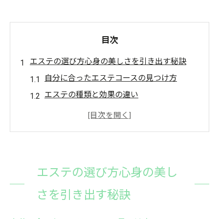
目次
エステの選び方心身の美しさを引き出す秘訣
自分に合ったエステコースの見つけ方
エステの種類と効果の違い
カウンセリングでニーズを明確にする
施術内容と料金を比較するポイント
評価とレビューでサロン選びをサポート
エステ初心者のための選び方ガイド
エステの選び方心身の美し
エステで心と体を癒す至高のリラクゼーション
さを引き出す秘訣
リラクゼーション効果の高い施術の種類
ストレス解消に効果的なエステメニュー