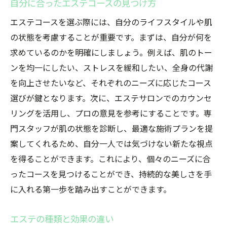
自分に合ったエステコースの見つけ方
心地良さを追求したエステ体験
エステコースを選ぶ際には、自分のライフスタイルや肌
リラクゼーションのためのサロン環境選び
の状態を考慮することが重要です。まずは、自分が何を
施術後のリフレッシュ方法とその効果
求めているのかを明確にしましょう。例えば、肌のトー
エステで得られる心の平和と幸福感
ンを均一にしたい、ストレスを緩和したい、全身の代謝
エステで叶える内側から輝く美しさの秘訣
を向上させたいなど、それぞれのニーズに応じたコース
肌質改善を目的としたエステトリートメン
選びが鍵となります。次に、エステサロンでのカウンセ
ト
リングを活用し、プロの意見を参考にすることです。専
内面美を引き出すエステの効果
門スタッフが肌の状態を診断し、最適な施術プランを提
案してくれるため、自分一人では気づけない新たな視点
エステで実現する総合的な美のアプローチ
を得ることができます。これにより、個々のニーズに合
美肌を保つためのエステ習慣
ったコースを見つけることができ、持続的な美しさを手
最新技術を使ったエステでの変化
に入れる第一歩を踏み出すことができます。
エステでの美しさの維持と効果
エステコースで自分に最適な美のアプローチを
エステの種類と効果の違い