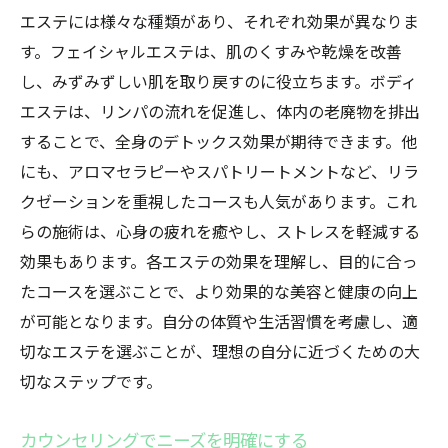
見つける
エステには様々な種類があり、それぞれ効果が異なりま
目的別エステコースの選び方
す。フェイシャルエステは、肌のくすみや乾燥を改善
パーソナライズされたトリートメントの探
し、みずみずしい肌を取り戻すのに役立ちます。ボディ
求
エステは、リンパの流れを促進し、体内の老廃物を排出
サロンスタッフとのコミュニケーションの
することで、全身のデトックス効果が期待できます。他
重要性
にも、アロマセラピーやスパトリートメントなど、リラ
エステでのビューティープランニング
クゼーションを重視したコースも人気があります。これ
らの施術は、心身の疲れを癒やし、ストレスを軽減する
施術の継続で得られる長期的な効果
効果もあります。各エステの効果を理解し、目的に合っ
自分に合ったエステの見つけ方
たコースを選ぶことで、より効果的な美容と健康の向上
肌質改善エステで得られるリラクゼーション効
が可能となります。自分の体質や生活習慣を考慮し、適
果
切なエステを選ぶことが、理想の自分に近づくための大
肌質に合う施術を選ぶポイント
切なステップです。
エステでの肌トラブル改善法
リラックスしながら美肌を手に入れる
カウンセリングでニーズを明確にする