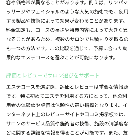
容や価格帯が異なることがあります。例えば、リンパマ
自然素材を使った施術の利点
ッサージやフェイシャルのような人気の施術でも、使用
肌に優しいトリートメントの選び方
する製品や技術によって効果が変わることがあります。
エコフレンドリーな美容法の紹介
料金設定も、コースの長さや特典内容によって大きく異
オーガニック製品の役割と効果
なることがあるため、複数のサロンで見積もりを取るの
オーガニックで心も体も癒される
も一つの方法です。この比較を通じて、予算に合った効
エステでのカウンセリングで美の悩みを解決す
果的なエステコースを選ぶことが可能になります。
る
カウンセリングの重要性と効果
評価とレビューでサロン選びをサポート
美容相談で得られる安心感
エステコースを選ぶ際、評価とレビューは重要な情報源
エステティシャンとの信頼関係の築き方
です。特に初めてエステを利用する方にとって、他の利
用者の体験談や評価は信頼性の高い指標となります。イ
悩みに応じた施術プランの提案
ンターネット上のレビューサイトや口コミ掲示板では、
カウンセリングを活用した美の追求
サロンのサービス品質や施術者の技術、施設の清潔度な
エステでの相談がもたらす心の変化
どに関する詳細な情報を得ることが可能です。また、友