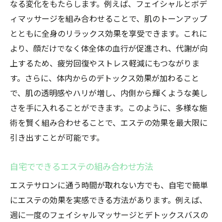
なる変化をもたらします。例えば、フェイシャルとボデ
個々に合わせた最適プラン
ィマッサージを組み合わせることで、肌のトーンアップ
エステティシャンが大切にするカウンセリ
とともに全身のリラックス効果を享受できます。これに
ングの力
より、顔だけでなく体全体の血行が促進され、代謝が向
施術効果をさらに高める秘訣
上するため、疲労回復やストレス軽減にもつながりま
最新技術を活かした施術紹介
す。さらに、体内からのデトックス効果が加わること
エステの組み合わせで新たな美の可能性を探る
で、肌の透明感やハリが増し、内側から輝くような美し
エステでの経験から得られる気づき
さを手に入れることができます。このように、多様な施
未知の施術に挑戦する楽しみ
術を賢く組み合わせることで、エステの効果を最大限に
引き出すことが可能です。
自分に合った施術を見つける方法
エステでの新たな発見をシェアする
自宅でできるエステの組み合わせ方法
美しさの基準を再定義する機会
エステサロンに通う時間が取れない方でも、自宅で簡単
エステを通じて自分を見つめ直す
にエステの効果を実感できる方法があります。例えば、
週に一度のフェイシャルマッサージとデトックスバスの