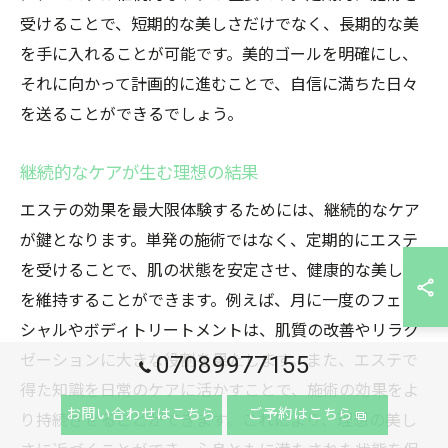
受けることで、短期的な美しさだけでなく、長期的な美
を手に入れることが可能です。美的ゴールを明確にし、
それに向かって計画的に進むことで、自信に満ちた日々
を送ることができるでしょう。
継続的なケアが生む理想の結果
エステの効果を最大限体験するためには、継続的なケア
が鍵となります。単発の施術ではなく、定期的にエステ
を受けることで、肌の状態を安定させ、健康的な美しさ
を維持することができます。例えば、月に一度のフェイ
シャルやボディトリートメントは、肌質の改善やリラク
ゼーションに大きな役割を果たします。また、エステで
07089977155
得た知識を日常のケアに活かすことで、施術の効果をよ
お問い合わせはこちら
ご予約はこちら
り持続させることができます。これにより、理想の美し