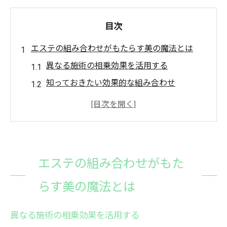
目次
エステの組み合わせがもたらす美の魔法とは
異なる施術の相乗効果を活用する
知っておきたい効果的な組み合わせ
個々のニーズに応じた最適な施術選び
エステの組み合わせで得られる心身の変化
自宅でできるエステの組み合わせ方法
エステティシャンおすすめの施術セット
エステの組み合わせがもた
プロの技術で引き出すエステの組み合わせ効果
らす美の魔法とは
専門家によるカスタマイズ施術の魅力
エステティシャンが教える効果的なケア方
異なる施術の相乗効果を活用する
法