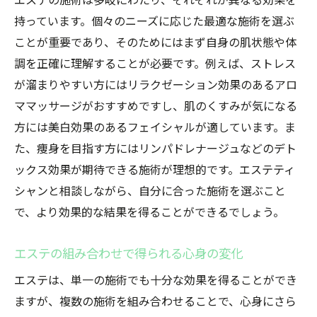
エステの施術は多岐にわたり、それぞれが異なる効果を
美的ゴールを達成するためのステップ
持っています。個々のニーズに応じた最適な施術を選ぶ
継続的なケアが生む理想の結果
ことが重要であり、そのためにはまず自身の肌状態や体
調を正確に理解することが必要です。例えば、ストレス
エステの魔法を最大限に活用する方法
が溜まりやすい方にはリラクゼーション効果のあるアロ
エステサロン選びのポイント
ママッサージがおすすめですし、肌のくすみが気になる
施術前後に注意すべきこと
方には美白効果のあるフェイシャルが適しています。ま
組み合わせ施術の効果的なタイミング
た、痩身を目指す方にはリンパドレナージュなどのデト
サロンでのコミュニケーションの重要性
ックス効果が期待できる施術が理想的です。エステティ
施術後のホームケアのすすめ
シャンと相談しながら、自分に合った施術を選ぶこと
エステの頻度を見直してみる
で、より効果的な結果を得ることができるでしょう。
エステティシャンが提案する組み合わせ施術の
エステの組み合わせで得られる心身の変化
魅力
プロが薦めるベストな施術の組み合わせ
エステは、単一の施術でも十分な効果を得ることができ
ますが、複数の施術を組み合わせることで、心身にさら
エステの新しいトレンドを知る