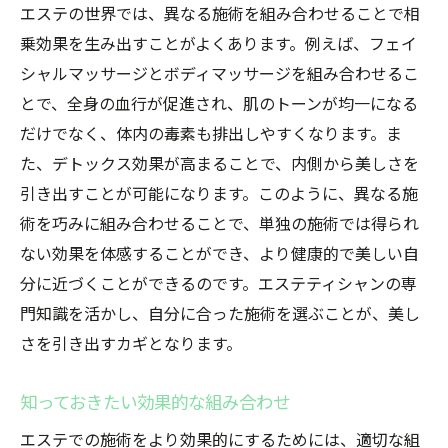
エステの世界では、異なる施術を組み合わせることで相
テクノロジーを駆使した最新施術
乗効果を生み出すことがよくあります。例えば、フェイ
プロが薦めるセルフケアとの組み合わせ
シャルマッサージとボディマッサージを組み合わせるこ
エステで体験する至福の時間
とで、全身の血行が促進され、肌のトーンが均一になる
効果を最大化するための予約術
だけでなく、体内の毒素も排出しやすくなります。ま
エステを通じて内側から輝く美しさを実感
た、デトックス効果が高まることで、内側から美しさを
心と体のリセットをする方法
引き出すことが可能になります。このように、異なる施
内面の美しさを引き出す秘訣
術を巧みに組み合わせることで、単独の施術では得られ
ない効果を体感することができ、より健康的で美しい自
メンタルケアとエステの関係
分に近づくことができるのです。エステティシャンの専
エステで得るリラクゼーションの力
門知識を活かし、自分に合った施術を選ぶことが、美し
心身の調和を図る施術紹介
さを引き出すカギとなります。
エステがもたらす生活へのポジティブな影
響
知っておきたい効果的な組み合わせ
異なるエステ施術を組み合わせることで得られ
エステでの施術をより効果的にするためには、適切な組