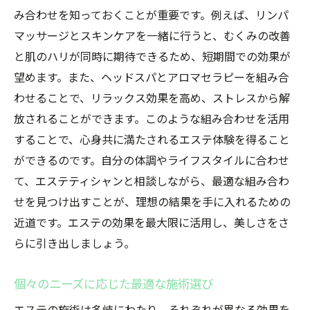
る効果
み合わせを知っておくことが重要です。例えば、リンパ
フェイシャルとボディの相性
マッサージとスキンケアを一緒に行うと、むくみの改善
リラックス効果を高める組み合わせ
と肌のハリが同時に期待できるため、短期間での効果が
全身トータルケアのすすめ
望めます。また、ヘッドスパとアロマセラピーを組み合
肌質改善と引き締め効果を同時に狙う
わせることで、リラックス効果を高め、ストレスから解
放されることができます。このような組み合わせを活用
アンチエイジング施術のパワーアップ
することで、心身共に満たされるエステ体験を得ること
季節に応じた施術組み合わせ
ができるのです。自分の体調やライフスタイルに合わせ
エステの組み合わせで実現する理想の美しさ
て、エステティシャンと相談しながら、最適な組み合わ
個別カウンセリングによるオーダーメイド
せを見つけ出すことが、理想の結果を手に入れるための
施術
近道です。エステの効果を最大限に活用し、美しさをさ
美しさを引き出すための計画的な施術プラ
らに引き出しましょう。
ン
エステのステップアップ効果を知る
個々のニーズに応じた最適な施術選び
日常でのケア方法とエステのシナジー