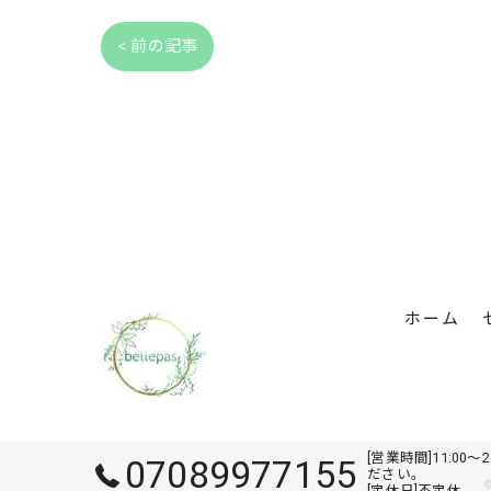
< 前の記事
ホーム
[営業時間]11:0
07089977155
ださい。
[定休日]不定休